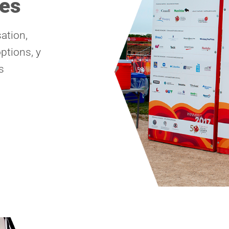
hes
sation,
ptions, y
s