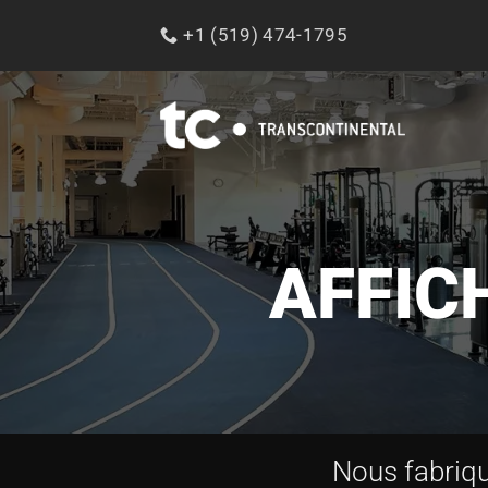
Passer
+1 (519) 474-1795
au
contenu
AFFIC
Nous fabriquo