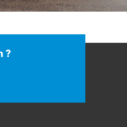
n ?
!